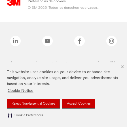
Preferencias de cookies
© 3M 2026. Todos los derechos reservados..
Las marcas mencionadas anteriormente son marcas comerciales de 3M.
This website uses cookies on your device to enhance site
navigation, analyze site usage, and deliver you advertisements
based on your interests.
Cookie Notice
Reject Non-Essential Cookies
Accept Cookies
Cookie Preferences