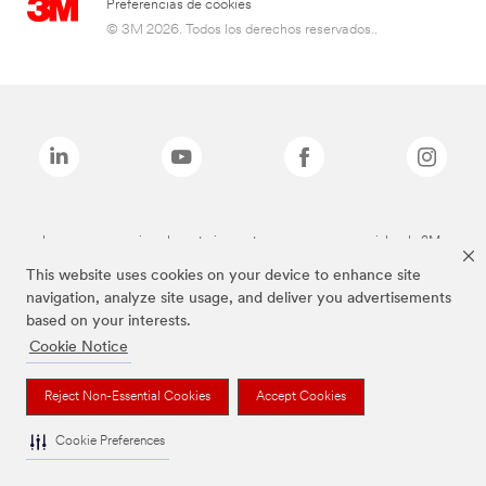
Preferencias de cookies
© 3M 2026. Todos los derechos reservados..
Las marcas mencionadas anteriormente son marcas comerciales de 3M.
This website uses cookies on your device to enhance site
navigation, analyze site usage, and deliver you advertisements
based on your interests.
Cookie Notice
Reject Non-Essential Cookies
Accept Cookies
Cookie Preferences