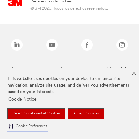
Preferencias de cookies
© 3M 2026. Todos los derechos reservados..
Las marcas mencionadas anteriormente son marcas comerciales de 3M.
This website uses cookies on your device to enhance site
navigation, analyze site usage, and deliver you advertisements
based on your interests.
Cookie Notice
Reject Non-Essential Cookies
Accept Cookies
Cookie Preferences