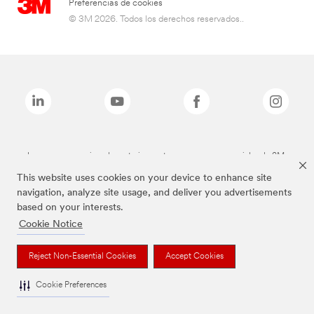
Preferencias de cookies
© 3M 2026. Todos los derechos reservados..
Las marcas mencionadas anteriormente son marcas comerciales de 3M.
This website uses cookies on your device to enhance site
navigation, analyze site usage, and deliver you advertisements
based on your interests.
Cookie Notice
Reject Non-Essential Cookies
Accept Cookies
Cookie Preferences