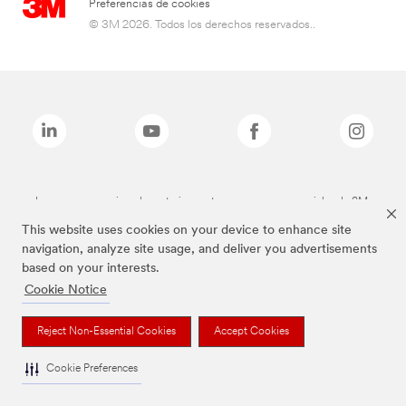
Preferencias de cookies
© 3M 2026. Todos los derechos reservados..
Las marcas mencionadas anteriormente son marcas comerciales de 3M.
This website uses cookies on your device to enhance site
navigation, analyze site usage, and deliver you advertisements
based on your interests.
Cookie Notice
Reject Non-Essential Cookies
Accept Cookies
Cookie Preferences