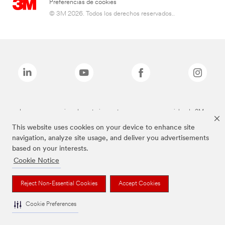
Preferencias de cookies
© 3M 2026. Todos los derechos reservados..
Las marcas mencionadas anteriormente son marcas comerciales de 3M.
This website uses cookies on your device to enhance site
navigation, analyze site usage, and deliver you advertisements
based on your interests.
Cookie Notice
Reject Non-Essential Cookies
Accept Cookies
Cookie Preferences