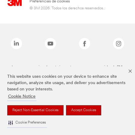
Preferencias de cookies
© 3M 2026. Todos los derechos reservados..
Las marcas mencionadas anteriormente son marcas comerciales de 3M.
This website uses cookies on your device to enhance site
navigation, analyze site usage, and deliver you advertisements
based on your interests.
Cookie Notice
Reject Non-Essential Cookies
Accept Cookies
Cookie Preferences