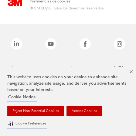
Preferencias de cookies
© 3M 2026. Todos los derechos reservados..
Las marcas mencionadas anteriormente son marcas comerciales de 3M.
This website uses cookies on your device to enhance site
navigation, analyze site usage, and deliver you advertisements
based on your interests.
Cookie Notice
Reject Non-Essential Cookies
Accept Cookies
Cookie Preferences