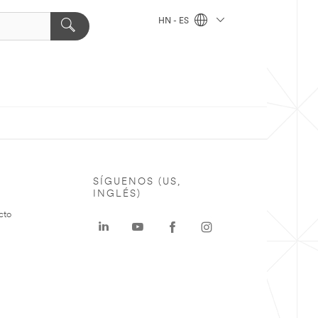
HN - ES
SÍGUENOS (US,
INGLÉS)
cto