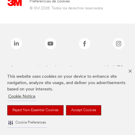
Preferencias de cookies
© 3M 2026. Todos los derechos reservados..
Las marcas mencionadas anteriormente son marcas comerciales de 3M.
This website uses cookies on your device to enhance site
navigation, analyze site usage, and deliver you advertisements
based on your interests.
Cookie Notice
Reject Non-Essential Cookies
Accept Cookies
Cookie Preferences