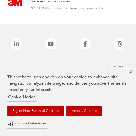
Preferencias de cookies
© 3M 2026. Todos los derechos reservados..
Las marcas mencionadas anteriormente son marcas comerciales de 3M.
This website uses cookies on your device to enhance site
navigation, analyze site usage, and deliver you advertisements
based on your interests.
Cookie Notice
Reject Non-Essential Cookies
Accept Cookies
Cookie Preferences