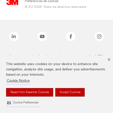
Preferencias de cookies
© 3M 2026. Todos los derechos reservados..
Las marcas mencionadas anteriormente son marcas comerciales de 3M.
This website uses cookies on your device to enhance site
navigation, analyze site usage, and deliver you advertisements
based on your interests.
Cookie Notice
Reject Non-Essential Cookies
Accept Cookies
Cookie Preferences