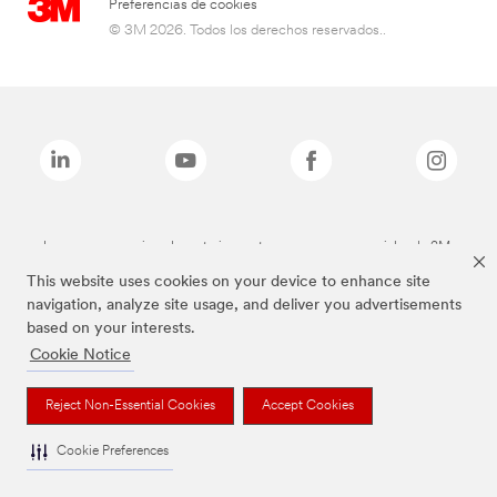
Preferencias de cookies
© 3M 2026. Todos los derechos reservados..
Las marcas mencionadas anteriormente son marcas comerciales de 3M.
This website uses cookies on your device to enhance site
navigation, analyze site usage, and deliver you advertisements
based on your interests.
Cookie Notice
Reject Non-Essential Cookies
Accept Cookies
Cookie Preferences