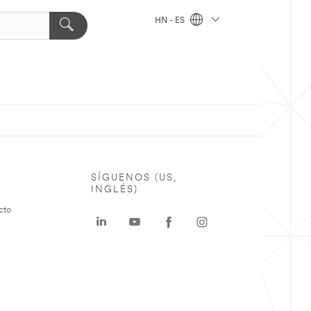
HN - ES
SÍGUENOS (US,
INGLÉS)
cto