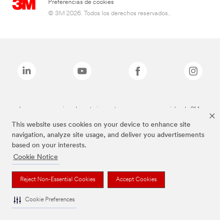
Preferencias de cookies
© 3M 2026. Todos los derechos reservados..
Las marcas mencionadas anteriormente son marcas comerciales de 3M.
This website uses cookies on your device to enhance site
navigation, analyze site usage, and deliver you advertisements
based on your interests.
Cookie Notice
Reject Non-Essential Cookies
Accept Cookies
Cookie Preferences