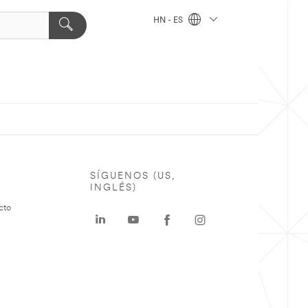
HN - ES
SÍGUENOS (US,
INGLÉS)
cto