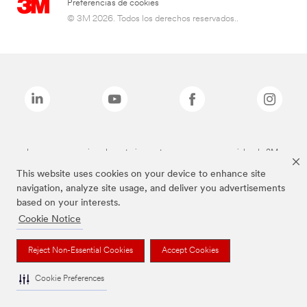
Preferencias de cookies
© 3M 2026. Todos los derechos reservados..
Las marcas mencionadas anteriormente son marcas comerciales de 3M.
This website uses cookies on your device to enhance site
navigation, analyze site usage, and deliver you advertisements
based on your interests.
Cookie Notice
Reject Non-Essential Cookies
Accept Cookies
Cookie Preferences