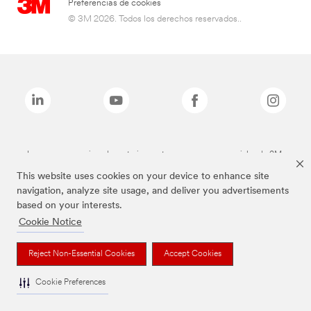
Preferencias de cookies
© 3M 2026. Todos los derechos reservados..
Las marcas mencionadas anteriormente son marcas comerciales de 3M.
This website uses cookies on your device to enhance site
navigation, analyze site usage, and deliver you advertisements
based on your interests.
Cookie Notice
Reject Non-Essential Cookies
Accept Cookies
Cookie Preferences