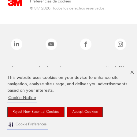
Preferencias de cookies
© 3M 2026. Todos los derechos reservados..
Las marcas mencionadas anteriormente son marcas comerciales de 3M.
This website uses cookies on your device to enhance site
navigation, analyze site usage, and deliver you advertisements
based on your interests.
Cookie Notice
Reject Non-Essential Cookies
Accept Cookies
Cookie Preferences