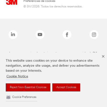
Preferencias de cookies
© 3M 2026. Todos los derechos reservados..
Las marcas mencionadas anteriormente son marcas comerciales de 3M.
This website uses cookies on your device to enhance site
navigation, analyze site usage, and deliver you advertisements
based on your interests.
Cookie Notice
Reject Non-Essential Cookies
Accept Cookies
Cookie Preferences