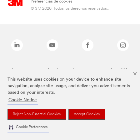
Preferencias de cookies
© 3M 2026. Todos los derechos reservados..
Las marcas mencionadas anteriormente son marcas comerciales de 3M.
This website uses cookies on your device to enhance site
navigation, analyze site usage, and deliver you advertisements
based on your interests.
Cookie Notice
Reject Non-Essential Cookies
Accept Cookies
Cookie Preferences