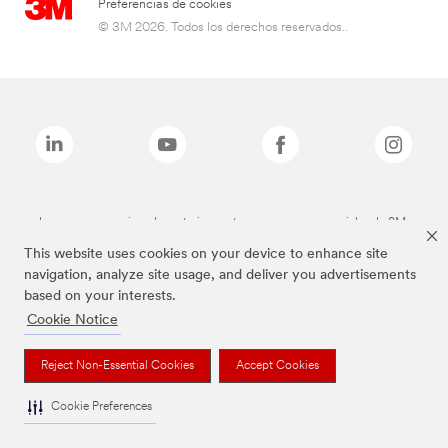
Preferencias de cookies
© 3M 2026. Todos los derechos reservados..
Las marcas mencionadas anteriormente son marcas comerciales de 3M.
This website uses cookies on your device to enhance site
navigation, analyze site usage, and deliver you advertisements
based on your interests.
Cookie Notice
Reject Non-Essential Cookies
Accept Cookies
Cookie Preferences