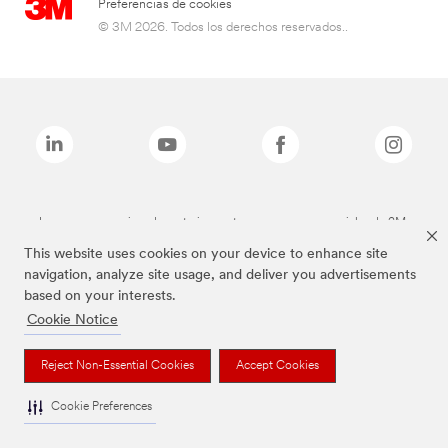
Preferencias de cookies
© 3M 2026. Todos los derechos reservados..
Las marcas mencionadas anteriormente son marcas comerciales de 3M.
This website uses cookies on your device to enhance site
navigation, analyze site usage, and deliver you advertisements
based on your interests.
Cookie Notice
Reject Non-Essential Cookies
Accept Cookies
Cookie Preferences