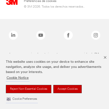
Preferencias de cookies
© 3M 2026. Todos los derechos reservados..
Las marcas mencionadas anteriormente son marcas comerciales de 3M.
This website uses cookies on your device to enhance site
navigation, analyze site usage, and deliver you advertisements
based on your interests.
Cookie Notice
Reject Non-Essential Cookies
Accept Cookies
Cookie Preferences