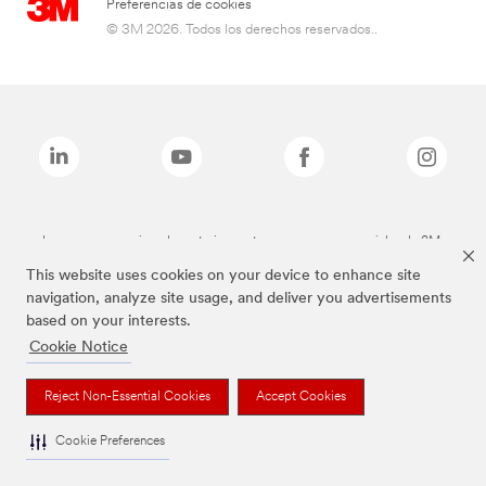
Preferencias de cookies
© 3M 2026. Todos los derechos reservados..
Las marcas mencionadas anteriormente son marcas comerciales de 3M.
This website uses cookies on your device to enhance site
navigation, analyze site usage, and deliver you advertisements
based on your interests.
Cookie Notice
Reject Non-Essential Cookies
Accept Cookies
Cookie Preferences