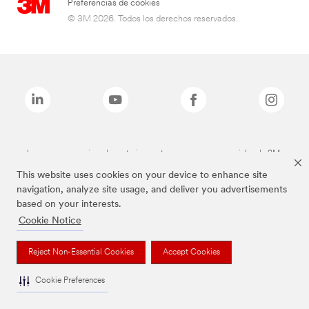
Preferencias de cookies
© 3M 2026. Todos los derechos reservados..
Las marcas mencionadas anteriormente son marcas comerciales de 3M.
This website uses cookies on your device to enhance site
navigation, analyze site usage, and deliver you advertisements
based on your interests.
Cookie Notice
Reject Non-Essential Cookies
Accept Cookies
Cookie Preferences