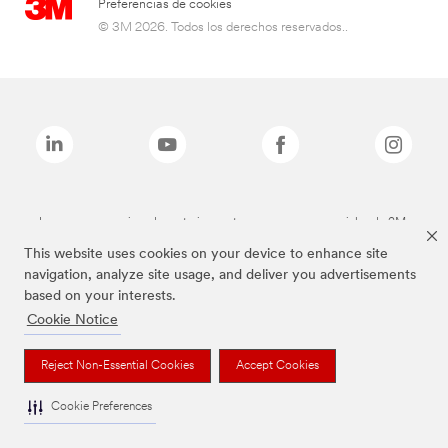
Preferencias de cookies
© 3M 2026. Todos los derechos reservados..
Las marcas mencionadas anteriormente son marcas comerciales de 3M.
This website uses cookies on your device to enhance site
navigation, analyze site usage, and deliver you advertisements
based on your interests.
Cookie Notice
Reject Non-Essential Cookies
Accept Cookies
Cookie Preferences