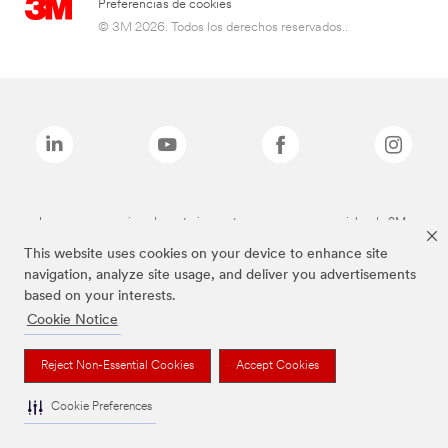
Preferencias de cookies
© 3M 2026. Todos los derechos reservados..
Las marcas mencionadas anteriormente son marcas comerciales de 3M.
This website uses cookies on your device to enhance site
navigation, analyze site usage, and deliver you advertisements
based on your interests.
Cookie Notice
Reject Non-Essential Cookies
Accept Cookies
Cookie Preferences