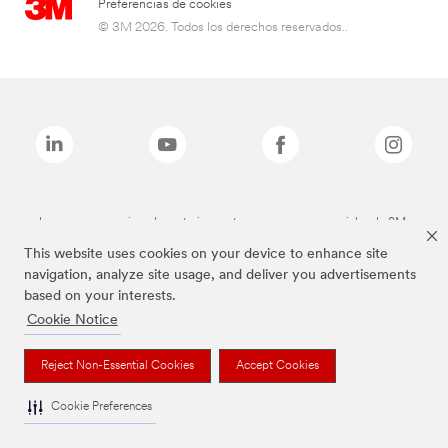
Preferencias de cookies
© 3M 2026. Todos los derechos reservados..
Las marcas mencionadas anteriormente son marcas comerciales de 3M.
This website uses cookies on your device to enhance site
navigation, analyze site usage, and deliver you advertisements
based on your interests.
Cookie Notice
Reject Non-Essential Cookies
Accept Cookies
Cookie Preferences