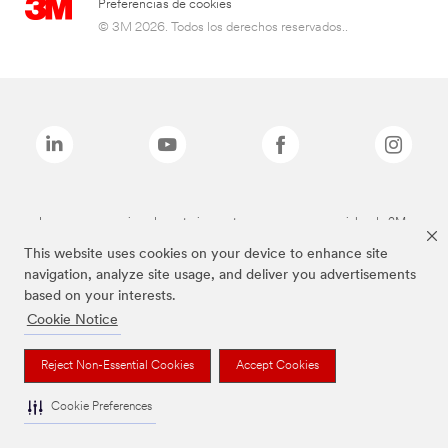
Preferencias de cookies
© 3M 2026. Todos los derechos reservados..
Las marcas mencionadas anteriormente son marcas comerciales de 3M.
This website uses cookies on your device to enhance site
navigation, analyze site usage, and deliver you advertisements
based on your interests.
Cookie Notice
Reject Non-Essential Cookies
Accept Cookies
Cookie Preferences