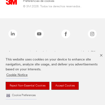
Preferencias de cookies
© 3M 2026. Todos los derechos reservados..
Las marcas mencionadas anteriormente son marcas comerciales de 3M.
This website uses cookies on your device to enhance site
navigation, analyze site usage, and deliver you advertisements
based on your interests.
Cookie Notice
Reject Non-Essential Cookies
Accept Cookies
Cookie Preferences