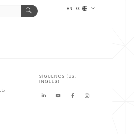
HN - ES
SÍGUENOS (US,
INGLÉS)
cto