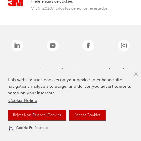
Preferencias de cookies
© 3M 2026. Todos los derechos reservados..
Las marcas mencionadas anteriormente son marcas comerciales de 3M.
This website uses cookies on your device to enhance site
navigation, analyze site usage, and deliver you advertisements
based on your interests.
Cookie Notice
Reject Non-Essential Cookies
Accept Cookies
Cookie Preferences