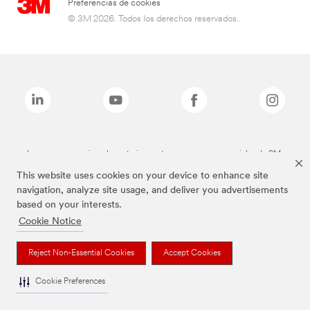
Preferencias de cookies
© 3M 2026. Todos los derechos reservados..
Las marcas mencionadas anteriormente son marcas comerciales de 3M.
This website uses cookies on your device to enhance site
navigation, analyze site usage, and deliver you advertisements
based on your interests.
Cookie Notice
Reject Non-Essential Cookies
Accept Cookies
Cookie Preferences