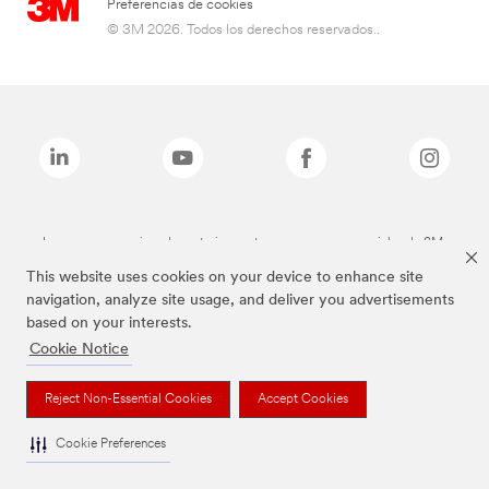
Preferencias de cookies
© 3M 2026. Todos los derechos reservados..
Las marcas mencionadas anteriormente son marcas comerciales de 3M.
This website uses cookies on your device to enhance site
navigation, analyze site usage, and deliver you advertisements
based on your interests.
Cookie Notice
Reject Non-Essential Cookies
Accept Cookies
Cookie Preferences