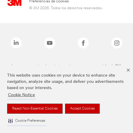
Preferencias de cookies
© 3M 2026. Todos los derechos reservados..
Las marcas mencionadas anteriormente son marcas comerciales de 3M.
This website uses cookies on your device to enhance site
navigation, analyze site usage, and deliver you advertisements
based on your interests.
Cookie Notice
Reject Non-Essential Cookies
Accept Cookies
Cookie Preferences