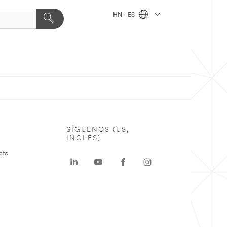
HN - ES
SÍGUENOS (US,
INGLÉS)
cto