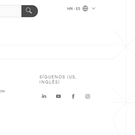
HN - ES
SÍGUENOS (US,
INGLÉS)
cto