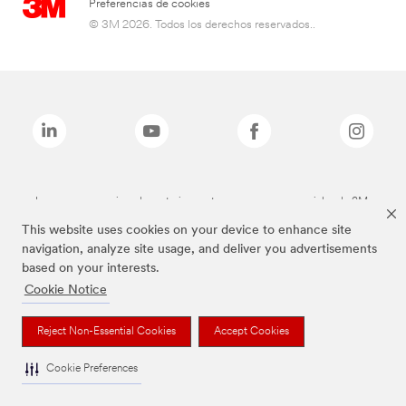
Preferencias de cookies
© 3M 2026. Todos los derechos reservados..
Las marcas mencionadas anteriormente son marcas comerciales de 3M.
This website uses cookies on your device to enhance site
navigation, analyze site usage, and deliver you advertisements
based on your interests.
Cookie Notice
Reject Non-Essential Cookies
Accept Cookies
Cookie Preferences